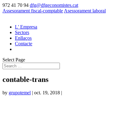
972 41 70 94
dfg@dfgeconomistes.cat
Assesorament fiscal-comptable
Asessorament laboral
L’ Empresa
Sectors
Enllaços
Contacte
Select Page
contable-trans
by
grupotemel
|
oct. 19, 2018
|